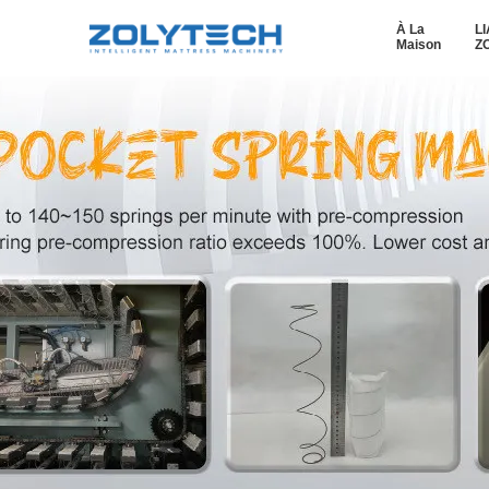
À La
L
Maison
Z