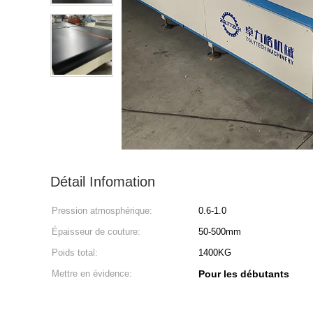
Détail Infomation
Pression atmosphérique:
0.6-1.0
Épaisseur de couture:
50-500mm
Poids total:
1400KG
Mettre en évidence:
Pour les débutants