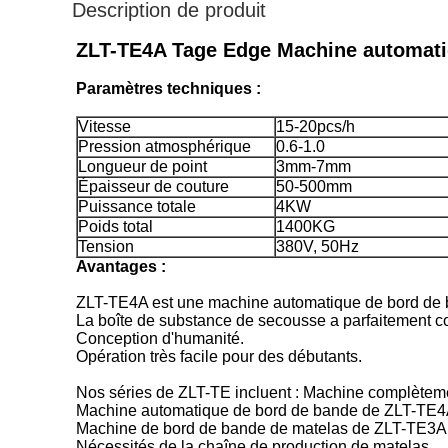
Description de produit
ZLT-TE4A Tage Edge Machine automat
Paramètres techniques :
Vitesse
15-20pcs/h
Pression atmosphérique
0.6-1.0
Longueur de point
3mm-7mm
Épaisseur de couture
50-500mm
Puissance totale
4KW
Poids total
1400KG
Tension
380V, 50Hz
Avantages :
ZLT-TE4A est une machine automatique de bord de b
La boîte de substance de secousse a parfaitement coo
Conception d'humanité.
Opération très facile pour des débutants.
Nos séries de ZLT-TE incluent : Machine complèteme
Machine automatique de bord de bande de ZLT-TE4A
Machine de bord de bande de matelas de ZLT-TE3A
Nécessités de la chaîne de production de matelas.