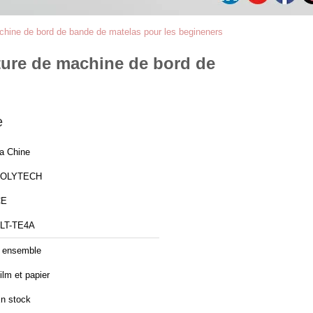
achine de bord de bande de matelas pour les begineners
uture de machine de bord de
e
a Chine
ZOLYTECH
CE
LT-TE4A
 ensemble
ilm et papier
n stock