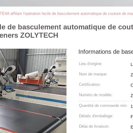
TE4A affilant l'opération facile de basculement automatique de couture de m
acile de basculement automatique de co
ineners ZOLYTECH
Informations de bas
Lieu d'origine:
L
Nom de marque:
Certification:
Numéro de modèle:
Z
Quantité de commande min:
1
Détails d'emballage:
F
Délai de livraison:
E