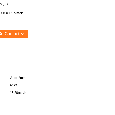
/C, T/T
0-100 PCs/mois
Contactez
3mm-7mm
4KW
15-20pcs/h