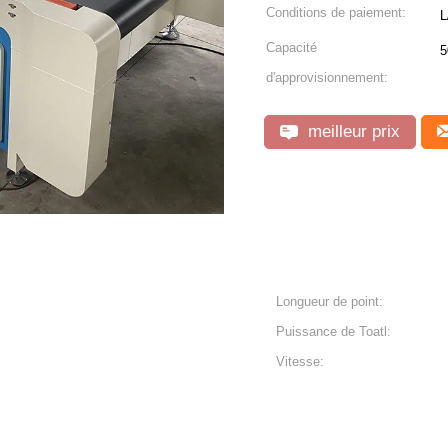
Conditions de paiement:
L
Capacité
5
d'approvisionnement:
meilleur prix
Longueur de point:
Puissance de Toatl:
Vitesse: