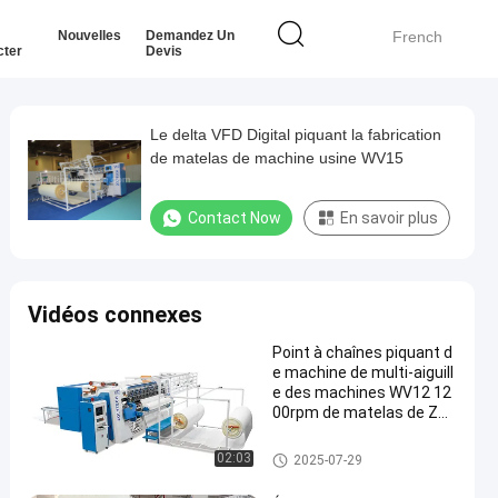
Nouvelles
Demandez Un
French
cter
Devis
Le delta VFD Digital piquant la fabrication
de matelas de machine usine WV15
Contact Now
En savoir plus
Vidéos connexes
Point à chaînes piquant d
e machine de multi-aiguill
e des machines WV12 12
00rpm de matelas de ZOL
YTECH pour des édredon
s
Machine piquante d'aiguille m
02:03
2025-07-29
ulti