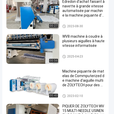
Édredon d'achat faisant à
navette à grande vitesse
automatisée par machin
e la machine piquante d'ai
guille multi
Machine piquante d'aiguille m
00:27
2023-08-30
ulti
WV8 machine à coudre à
plusieurs aiguilles à haute
vitesse informatisée
Machine piquante d'aiguille m
2025-04-23
ulti
00:56
Machine piquante de mat
elas de Commputerized d
e machine d'aiguille multi
de ZOLYTECH pour des éd
redons
Machine piquante d'aiguille m
00:43
2023-02-10
ulti
PIQUER DE ZOLYTECH WV
15 MULTI-NEEDLE USINEN