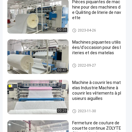
Pièces piquantes de mac
hine pour des machines d
e Quiliting de literie de nav
ette
Machine piquante de matelas
00:56
2023-04-26
Machines piquantes utilis
ées/d'occasion pour des l
iteries et des matelas
Machine piquante de matelas
2022-09-27
00:47
Machine à couvrir les mat
elas Industrie Machine à
couvrir les vêtements à pl
usieurs aiguilles
Machine piquante de matelas
00:26
2023-11-30
Fermeture de couture de
couette continue ZOLYTE