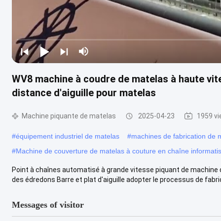
WV8 machine à coudre de matelas à haute vit
distance d'aiguille pour matelas
Machine piquante de matelas
2025-04-23
1959 v
#
équipement industriel de matelas
#
machines de fabrication de 
#
Machine de couverture de matelas à couture en chaîne informati
Point à chaînes automatisé à grande vitesse piquant de machine
des édredons Barre et plat d'aiguille adopter le processus de fabric
Messages of visitor