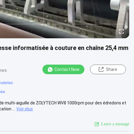
esse informatisée à couture en chaîne 25,4 mm
Contact Now
Share
iews
matelas
sée
 de multi-aiguille de ZOLYTECH WV8 1000rpm pour des édredons et
ation ...
Voir plus
Leave a message