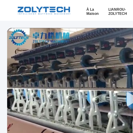
À La
LIANROU-
Maison
ZOLYTECH