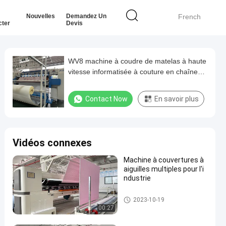
Nouvelles
Demandez Un
French
cter
Devis
WV8 machine à coudre de matelas à haute
vitesse informatisée à couture en chaîne
25,4 mm distance d'aiguille pour matelas
Contact Now
En savoir plus
Vidéos connexes
Machine à couvertures à
aiguilles multiples pour l'i
ndustrie
Machine piquante de matelas
2023-10-19
00:27