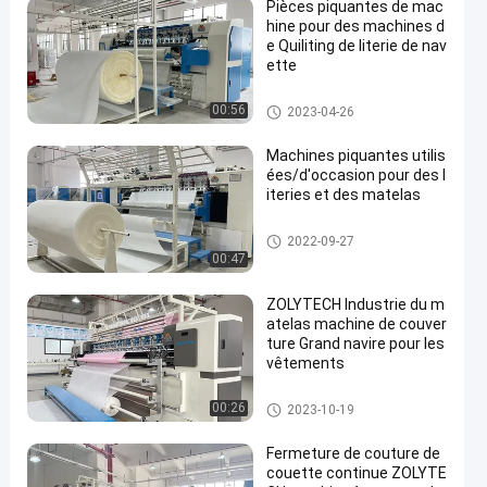
Pièces piquantes de mac
hine pour des machines d
e Quiliting de literie de nav
ette
Machine piquante de matelas
00:56
2023-04-26
Machines piquantes utilis
ées/d'occasion pour des l
iteries et des matelas
Machine piquante de matelas
2022-09-27
00:47
ZOLYTECH Industrie du m
atelas machine de couver
ture Grand navire pour les
vêtements
Machine piquante de matelas
00:26
2023-10-19
Fermeture de couture de
couette continue ZOLYTE