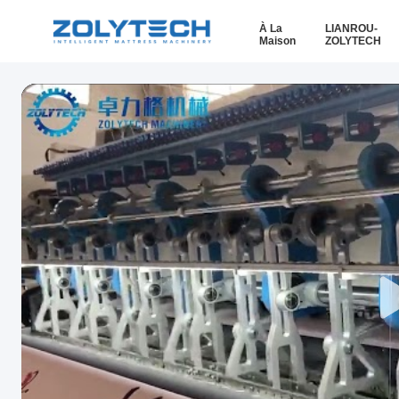
À La
LIANROU-
Maison
ZOLYTECH