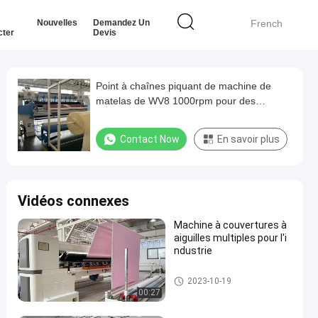
Nouvelles
Demandez Un
French
cter
Devis
Point à chaînes piquant de machine de
matelas de WV8 1000rpm pour des
machines de matelas des édredons
ZOLYTECH
Contact Now
En savoir plus
Vidéos connexes
Machine à couvertures à
aiguilles multiples pour l'i
ndustrie
Machine piquante de matelas
2023-10-19
00:27