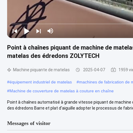
Point à chaînes piquant de machine de mate
matelas des édredons ZOLYTECH
Machine piquante de matelas
2025-04-07
1959 v
#
équipement industriel de matelas
#
machines de fabrication de 
#
Machine de couverture de matelas à couture en chaîne
Point à chaînes automatisé à grande vitesse piquant de machine
des édredons Barre et plat d'aiguille adopter le processus de fabric
Messages of visitor