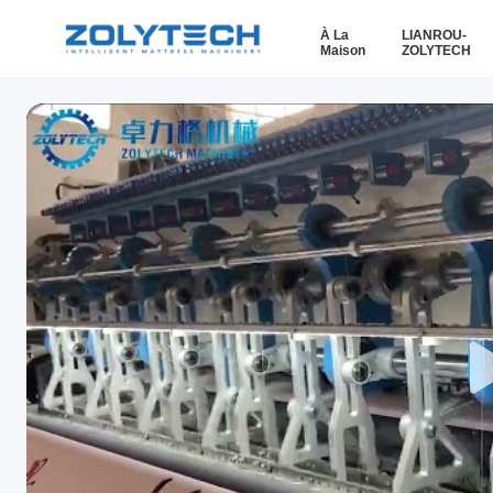
À La
LIANROU-
Maison
ZOLYTECH