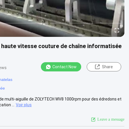
aute vitesse couture de chaîne informatisée
Contact Now
Share
iews
matelas
sée
 de multi-aiguille de ZOLYTECH WV8 1000rpm pour des édredons et
ation ...
Voir plus
Leave a message