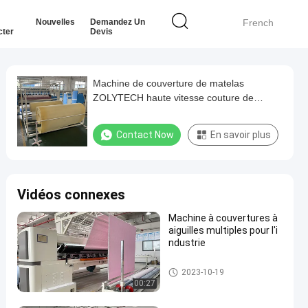
Nouvelles
Demandez Un
French
cter
Devis
Machine de couverture de matelas
ZOLYTECH haute vitesse couture de
chaîne informatisée pour couvertures et
couvertures 1000rpm
Contact Now
En savoir plus
Vidéos connexes
Machine à couvertures à
aiguilles multiples pour l'i
ndustrie
Machine piquante de matelas
2023-10-19
00:27