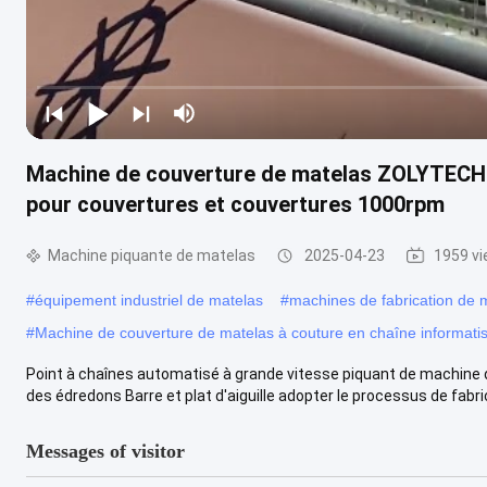
Machine de couverture de matelas ZOLYTECH h
pour couvertures et couvertures 1000rpm
Machine piquante de matelas
2025-04-23
1959 v
#
équipement industriel de matelas
#
machines de fabrication de 
#
Machine de couverture de matelas à couture en chaîne informati
Point à chaînes automatisé à grande vitesse piquant de machine
des édredons Barre et plat d'aiguille adopter le processus de fabric
Messages of visitor