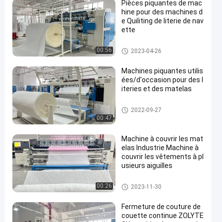
Pièces piquantes de mac
hine pour des machines d
e Quiliting de literie de nav
ette
Machine piquante de matelas
00:56
2023-04-26
Machines piquantes utilis
ées/d'occasion pour des l
iteries et des matelas
Machine piquante de matelas
2022-09-27
00:47
Machine à couvrir les mat
elas Industrie Machine à
couvrir les vêtements à pl
usieurs aiguilles
Machine piquante de matelas
00:26
2023-11-30
Fermeture de couture de
couette continue ZOLYTE