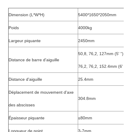
Dimension (L*W*H)
5400*1650*2050mm
Poids
4000kg
Largeur piquante
2450mm
50,8, 76,2, 127mm (5' “)
Distance de barre d'aiguille
76,2, 76,2, 152.4mm (6' “)
Distance d'aiguille
25.4mm
Déplacement de mouvement d'axe
304.8mm
des abscisses
Épaisseur piquante
≤80mm
Longueur de point
3-7mm