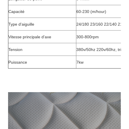
Capacité
60-230 (m/hour)
Type d'aiguille
24/180 23/160 22/140 21/13
Vitesse principale d'axe
300-800rpm
Tension
380v/50hz 220v/60hz, tripha
Puissance
7kw