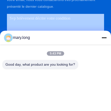
présenté le dernier catalogue.
mary.long
5:43 PM
Good day, what product are you looking for?
SOUMETTRE
ADRESSE
NO. 10, ROUTE DE ZHONGXINDONG, VILLE DE GAOBU,
VILLE DE DONGGUAN, GUANGDONG, CHINE 523285