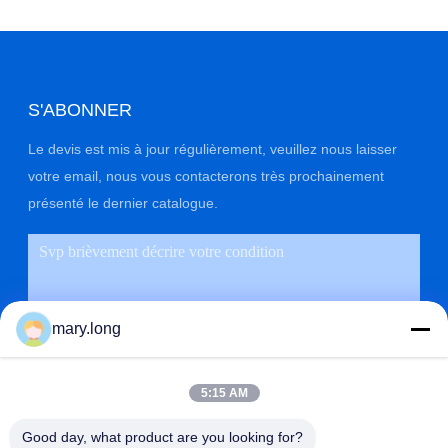
S'ABONNER
Le devis est mis à jour régulièrement, veuillez nous laisser
votre email, nous vous contacterons très prochainement
présenté le dernier catalogue.
mary.long
5:15 AM
Good day, what product are you looking for?
SOUMETTRE