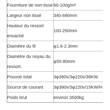
Fourniture de non-tissé
60-100g/m²
Largeur non tissé
340-690mm
Hauteur du ressort
100-250mm
ensaché
Diamètre du fil
φ1.6-2.3mm
Diamètre du noyau du
φ55-80mm
ressort.
Pouvoir total
3φ380v/3φ220v/38KW
Source de courant
3φ380v/3φ220v/15KW/H
Poids brut
environ 3500kg