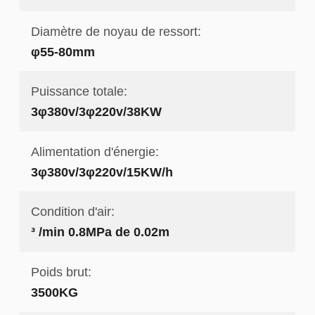
Diamètre de noyau de ressort:
φ55-80mm
Puissance totale:
3φ380v/3φ220v/38KW
Alimentation d'énergie:
3φ380v/3φ220v/15KW/h
Condition d'air:
³ /min 0.8MPa de 0.02m
Poids brut:
3500KG