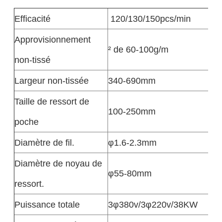
Efficacité
120/130/150pcs/min
Approvisionnement
² de 60-100g/m
non-tissé
Largeur non-tissée
340-690mm
Taille de ressort de
100-250mm
poche
Diamètre de fil.
φ1.6-2.3mm
Diamètre de noyau de
φ55-80mm
ressort.
Puissance totale
3φ380v/3φ220v/38KW