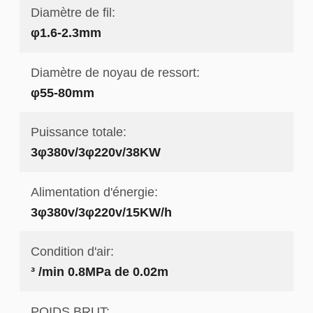
Diamètre de fil:
φ1.6-2.3mm
Diamètre de noyau de ressort:
φ55-80mm
Puissance totale:
3φ380v/3φ220v/38KW
Alimentation d'énergie:
3φ380v/3φ220v/15KW/h
Condition d'air:
³ /min 0.8MPa de 0.02m
POIDS BRUT: