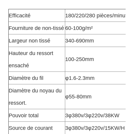
Efficacité
180/220/280 pièces/minute
Fourniture de non-tissé
60-100g/m²
Largeur non tissé
340-690mm
Hauteur du ressort
100-250mm
ensaché
Diamètre du fil
φ1.6-2.3mm
Diamètre du noyau du
φ55-80mm
ressort.
Pouvoir total
3φ380v/3φ220v/38KW
Source de courant
3φ380v/3φ220v/15KW/H