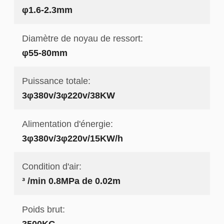
φ1.6-2.3mm
Diamètre de noyau de ressort:
φ55-80mm
Puissance totale:
3φ380v/3φ220v/38KW
Alimentation d'énergie:
3φ380v/3φ220v/15KW/h
Condition d'air:
³ /min 0.8MPa de 0.02m
Poids brut:
3500KG