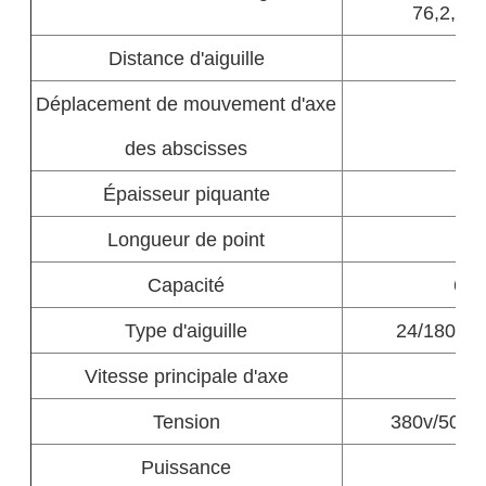
76,2, 76
Distance d'aiguille
Déplacement de mouvement d'axe
des abscisses
Épaisseur piquante
Longueur de point
Capacité
60-
Type d'aiguille
24/180 23
Vitesse principale d'axe
5
Tension
380v/50hz 
Puissance