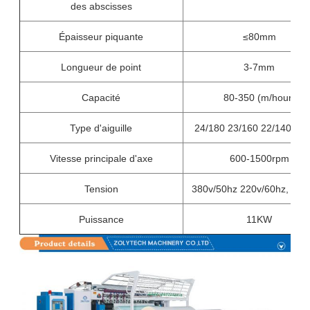
des abscisses
Épaisseur piquante
≤80mm
Longueur de point
3-7mm
Capacité
80-350 (m/hour)
Type d'aiguille
24/180 23/160 22/140 21/
Vitesse principale d'axe
600-1500rpm
Tension
380v/50hz 220v/60hz, trip
Puissance
11KW