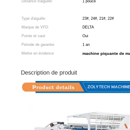
Distance d'aiguille:
1 pouce
Type d'aiguille:
23#, 24#, 21#, 22#
Marque de VFD:
DELTA
Pointe et saut:
Oui
Période de garantie:
1 an
Mettre en évidence:
machine piquante de ma
Description de produit