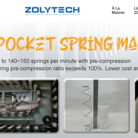
À La
L
Maison
Z