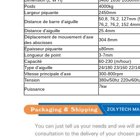
Poids
4000kg
Largeur piquante
2450mm
50,8, 76,2, 127mm (5
Distance de barre d'aiguille
76,2, 76,2, 152.4mm 
Distance d'aiguille
25.4mm
Déplacement de mouvement d'axe
304.8mm
des abscisses
Épaisseur piquante
≤80mm
Longueur de point
3-7mm
Capacité
60-230 (m/hour)
Type d'aiguille
24/180 23/160 22/1
Vitesse principale d'axe
300-800rpm
Tension
380v/50hz 220v/60hz
7kw
Puissance