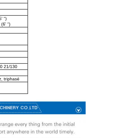
' “)
(6' “)
40 21/130
, triphasé