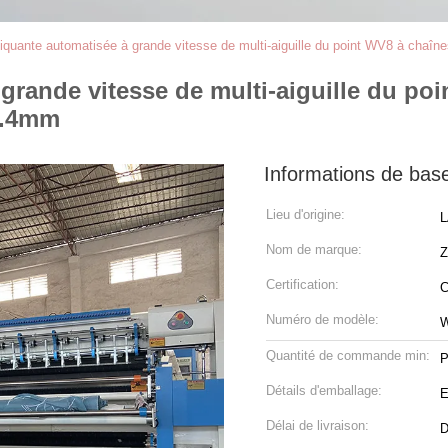
quante automatisée à grande vitesse de multi-aiguille du point WV8 à chaîne
rande vitesse de multi-aiguille du poi
25.4mm
Informations de bas
Lieu d'origine:
L
Nom de marque:
Certification:
Numéro de modèle:
Quantité de commande min:
P
Détails d'emballage:
Délai de livraison:
D