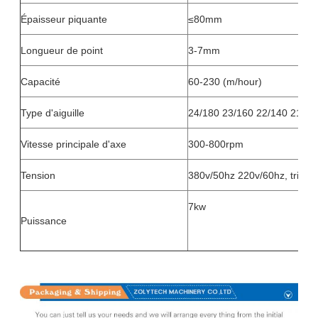
Épaisseur piquante
≤80mm
Longueur de point
3-7mm
Capacité
60-230 (m/hour)
Type d'aiguille
24/180 23/160 22/140 21/13
Vitesse principale d'axe
300-800rpm
Tension
380v/50hz 220v/60hz, tripha
7kw
Puissance