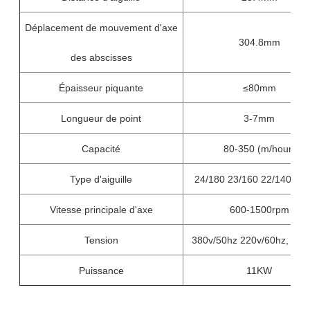
Déplacement de mouvement d'axe
304.8mm
des abscisses
Épaisseur piquante
≤80mm
Longueur de point
3-7mm
Capacité
80-350 (m/hour)
Type d'aiguille
24/180 23/160 22/140 21/
Vitesse principale d'axe
600-1500rpm
Tension
380v/50hz 220v/60hz, trip
Puissance
11KW