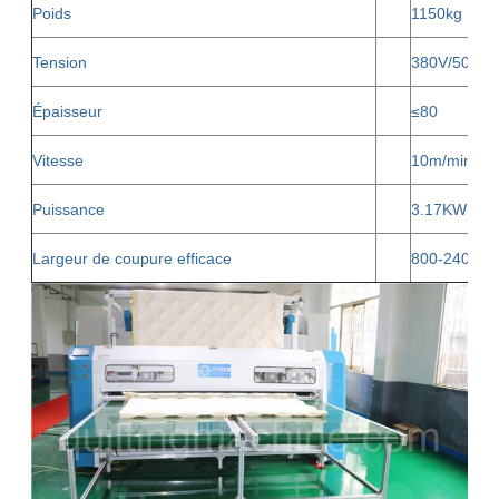
Poids
1150kg
Tension
380V/50HZ, 
Épaisseur
≤80
Vitesse
10m/minute
Puissance
3.17KW
Largeur de coupure efficace
800-2400 mi