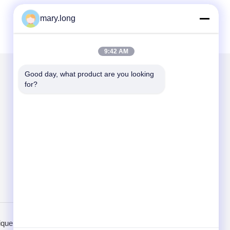
mary.long
9:42 AM
Good day, what product are you looking 
for?
Mail nous
Send
ique de confidentialité
Site mobile