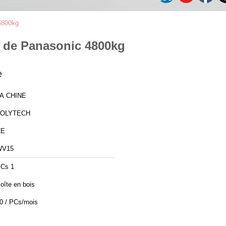
 4800kg
o de Panasonic 4800kg
e
A CHINE
ZOLYTECH
CE
WV15
Cs 1
oîte en bois
0 / PCs/mois