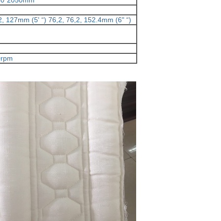
50*2050mm
2, 127mm (5' “) 76,2, 76,2, 152.4mm (6" “)
0rpm