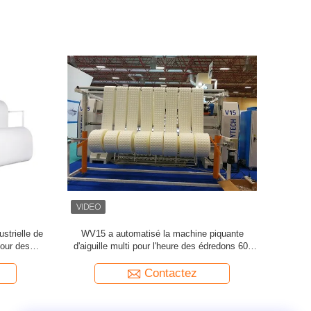
ustrielle de
WV15 a automatisé la machine piquante
Mach
our des
d'aiguille multi pour l'heure des édredons 60-
Commputeriz
370m/
ZOL
Contactez