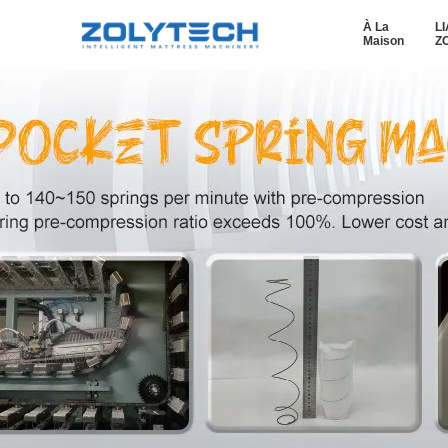
À La
L
Maison
Z