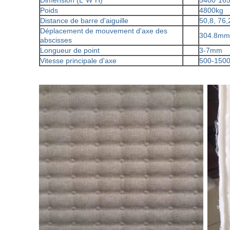
Dimension (L*W*H)
5400*16
Poids
4800kg
Distance de barre d'aiguille
50,8, 76,
Déplacement de mouvement d'axe des
304.8mm
abscisses
Longueur de point
3-7mm
Vitesse principale d'axe
500-150