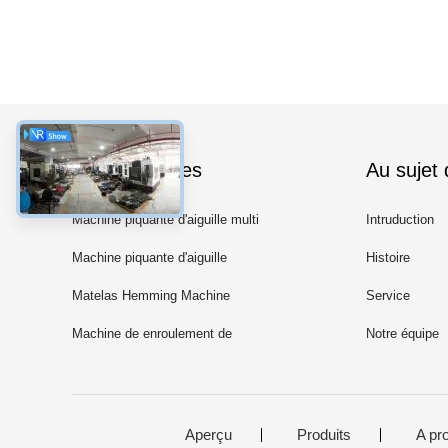
Les catégories
Au sujet
Machine piquante d'aiguille multi
Intruduction
Machine piquante d'aiguille
Histoire
simple
Matelas Hemming Machine
Service
Machine de enroulement de
Notre équipe
ressort de poche
Aperçu
Produits
A pr