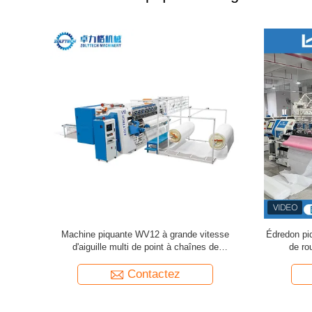
ne piquante
Machine piquante WV12 à grande vitesse
Édredon piq
aiguille du
d'aiguille multi de point à chaînes de
de ro
ZOLYTECH 1200rpm
Contactez