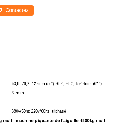
Contactez
50,8, 76,2, 127mm (5' “) 76,2, 76,2, 152.4mm (6" “)
3-7mm
380v/50hz 220v/60hz, triphasé
g multi
machine piquante de l'aiguille 4800kg multi
,