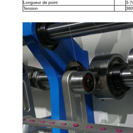
Longueur de point
3-
Tension
380