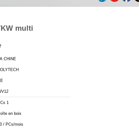
 7KW multi
e
A CHINE
ZOLYTECH
CE
WV12
Cs 1
oîte en bois
0 / PCs/mois