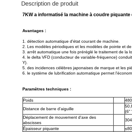
Description de produit
7KW a informatisé la machine à coudre piquante de
Avantages :
1. détection automatique d'état courant de machine.
2. Les modèles périodiques et les modèles de pointe et de 
3. arrêt automatique une fois préréglé le traitement de la lon
4. le delta VFD (conducteur de variable-fréquence) conduit
Y).
5. des incidences célèbres japonaises de marque et les p
6. le système de lubrification automatique permet l'économi
Paramètres techniques :
Poids
480
50,
Distance de barre d'aiguille
(6" 
Déplacement de mouvement d'axe des
30
abscisses
Épaisseur piquante
≤8