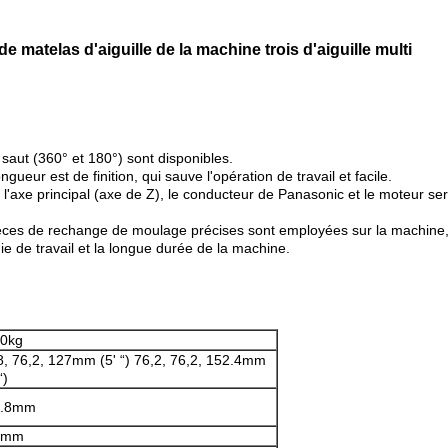
 matelas d'aiguille de la machine trois d'aiguille multi
saut (360° et 180°) sont disponibles.
gueur est de finition, qui sauve l'opération de travail et facile.
 l'axe principal (axe de Z), le conducteur de Panasonic et le moteur se
ièces de rechange de moulage précises sont employées sur la machine,
e de travail et la longue durée de la machine.
0kg
8, 76,2, 127mm (5' “) 76,2, 76,2, 152.4mm
“)
4.8mm
0mm