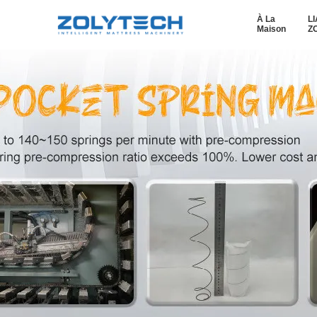
À La
L
Maison
Z