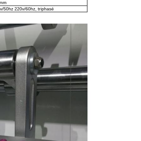
7mm
v/50hz 220v/60hz, triphasé