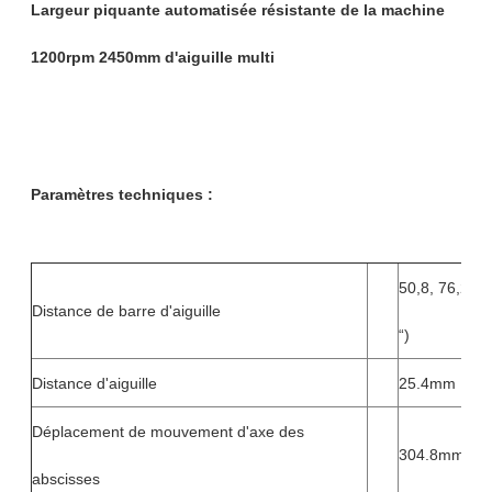
Largeur piquante automatisée résistante de la machine
1200rpm 2450mm d'aiguille multi
Paramètres techniques :
50,8, 76,2, 1
Distance de barre d'aiguille
“)
Distance d'aiguille
25.4mm
Déplacement de mouvement d'axe des
304.8mm
abscisses