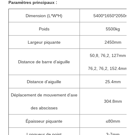
Paramètres principaux :
Dimension (L*W*H)
5400*1650*2050mm
Poids
5500kg
Largeur piquante
2450mm
50,8, 76,2, 127mm (5' “
Distance de barre d'aiguille
76,2, 76,2, 152.4mm (6' 
Distance d'aiguille
25.4mm
Déplacement de mouvement d'axe
304.8mm
des abscisses
Épaisseur piquante
≤80mm
Longueur de point
3-7mm